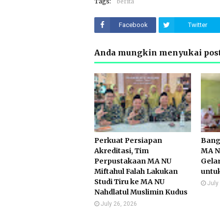
Tags:
berita
Facebook
Twitter
Anda mungkin menyukai post
Perkuat Persiapan
Bang
Akreditasi, Tim
MA NU
Perpustakaan MA NU
Gelar
Miftahul Falah Lakukan
untuk
Studi Tiru ke MA NU
July
Nahdlatul Muslimin Kudus
July 26, 2026