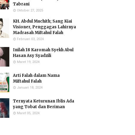
Tabrani
Oktober 27, 2025
KH. Abdul Muchith; Sang Kiai
Visioner, Penggagas Lahirnya
Madrasah Miftahul Falah
Februari 03, 2024
Inilah 18 Karomah Syekh Abul
Hasan Asy Syadzili
Maret 19, 2024
Arti Falah dalam Nama
Miftahul Falah
Januari 18, 2024
Ternyata Keturunan Iblis Ada
yang Tobat dan Beriman
Maret 05, 2024