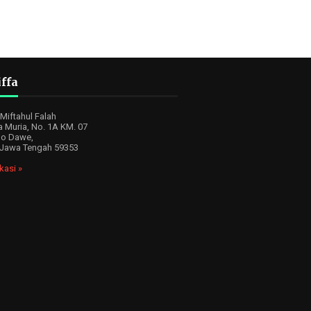
ffa
iftahul Falah
a Muria, No. 1A KM. 07
o Dawe,
 Jawa Tengah 59353
kasi »