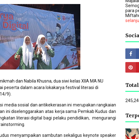
Majalah
Semog
para p
Miftah
selanj
Socia
nikmah dan Nabila Khusna, dua siwi kelas XIIA MA NU
Tota
ai peserta dalam acara lokakarya festival literasi di
14/9).
245,24
i media sosial dan antikekerasan ini merupakan rangkaian
tan ini diselenggarakan atas kerja sama Pemkab Kudus dan
Terp
katan literasi digital bagi pelaku pendidikan, mengurangi
brainstorming.
i Kudus menyampaikan sambutan sekaligus keynote speaker