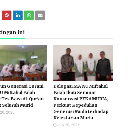
ingan ini
un Generasi Qurani,
Delegasi MA NU Miftahul
 Miftahul Falah
Falah Ikuti Seminar
 Tes Baca Al-Qur'an
Konservasi PEKAMURIA,
 Seluruh Murid
Perkuat Kepedulian
Generasi Muda terhadap
 20, 2026
Kelestarian Muria
July 20, 2026