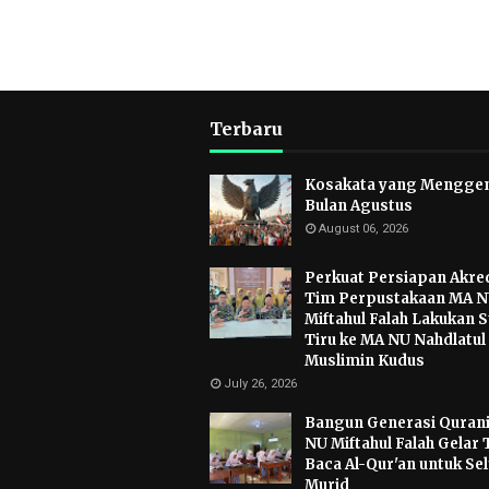
Terbaru
Kosakata yang Mengge
Bulan Agustus
August 06, 2026
Perkuat Persiapan Akred
Tim Perpustakaan MA 
Miftahul Falah Lakukan S
Tiru ke MA NU Nahdlatul
Muslimin Kudus
July 26, 2026
Bangun Generasi Qurani
NU Miftahul Falah Gelar 
Baca Al-Qur'an untuk Se
Murid