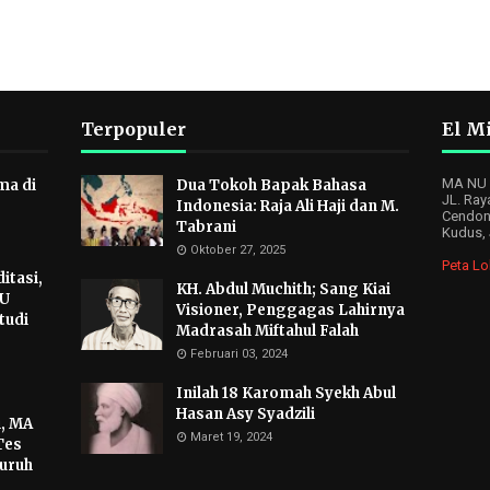
Terpopuler
El Mi
MA NU M
ma di
Dua Tokoh Bapak Bahasa
JL. Ray
Indonesia: Raja Ali Haji dan M.
Cendon
Tabrani
Kudus,
Oktober 27, 2025
Peta Lo
itasi,
KH. Abdul Muchith; Sang Kiai
NU
Visioner, Penggagas Lahirnya
tudi
Madrasah Miftahul Falah
Februari 03, 2024
Inilah 18 Karomah Syekh Abul
Hasan Asy Syadzili
, MA
Maret 19, 2024
Tes
luruh