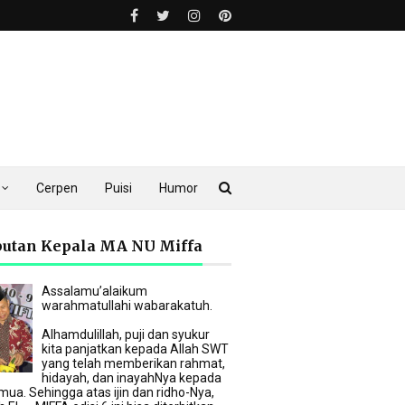
Cerpen
Puisi
Humor
utan Kepala MA NU Miffa
Assalamu’alaikum
warahmatullahi wabarakatuh.
Alhamdulillah, puji dan syukur
kita panjatkan kepada Allah SWT
yang telah memberikan rahmat,
hidayah, dan inayahNya kepada
mua. Sehingga atas ijin dan ridho-Nya,