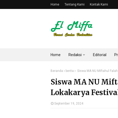
Home
Tentang Kami
Kontak Kami
Home
Redaksi
Editorial
Pr
Beranda
berita
Siswa MA NU Miftahul Falah I
Siswa MA NU Mifta
Lokakarya Festival
September 19, 2024