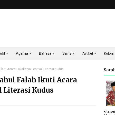
ofil
Agama
Bahasa
Sains
Artikel
Kolom
kuti Acara Lokakarya Festival Literasi Kudus
Samb
hul Falah Ikuti Acara
 Literasi Kudus
kita se