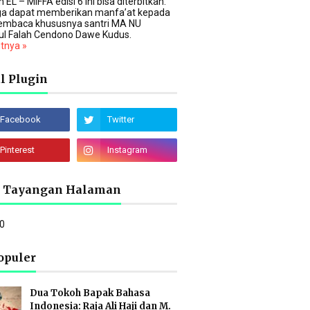
 EL – MIFFA edisi 6 ini bisa diterbitkan.
a dapat memberikan manfa’at kepada
embaca khususnya santri MA NU
ul Falah Cendono Dawe Kudus.
utnya »
l Plugin
l Tayangan Halaman
0
opuler
Dua Tokoh Bapak Bahasa
Indonesia: Raja Ali Haji dan M.