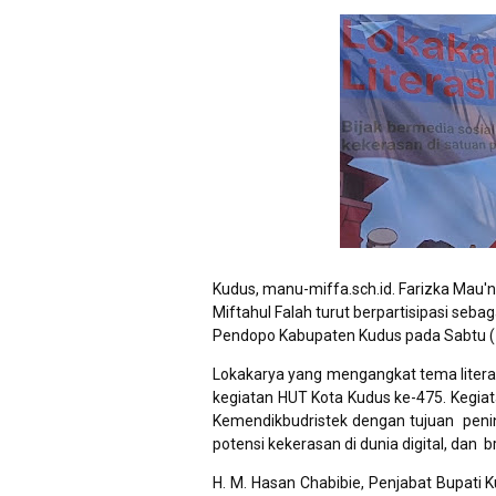
Kudus, manu-miffa.sch.id. Farizka Mau'n
Miftahul Falah turut berpartisipasi sebag
Pendopo Kabupaten Kudus pada Sabtu (
Lokakarya yang mengangkat tema literas
kegiatan HUT Kota Kudus ke-475. Kegia
Kemendikbudristek dengan tujuan pening
potensi kekerasan di dunia digital, dan 
H. M. Hasan Chabibie, Penjabat Bupat