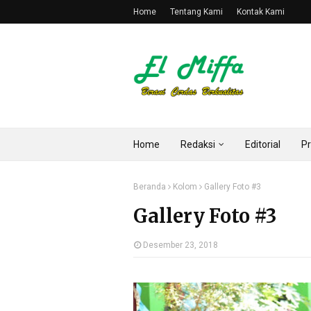
Home
Tentang Kami
Kontak Kami
Home
Redaksi
Editorial
Pr
Beranda
Kolom
Gallery Foto #3
Gallery Foto #3
Desember 23, 2018