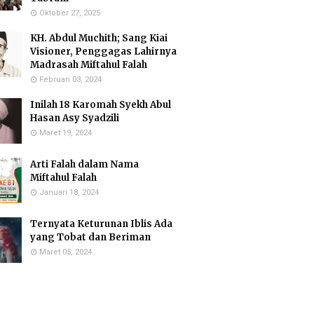
Oktober 27, 2025
KH. Abdul Muchith; Sang Kiai
Visioner, Penggagas Lahirnya
Madrasah Miftahul Falah
Februari 03, 2024
Inilah 18 Karomah Syekh Abul
Hasan Asy Syadzili
Maret 19, 2024
Arti Falah dalam Nama
Miftahul Falah
Januari 18, 2024
Ternyata Keturunan Iblis Ada
yang Tobat dan Beriman
Maret 05, 2024