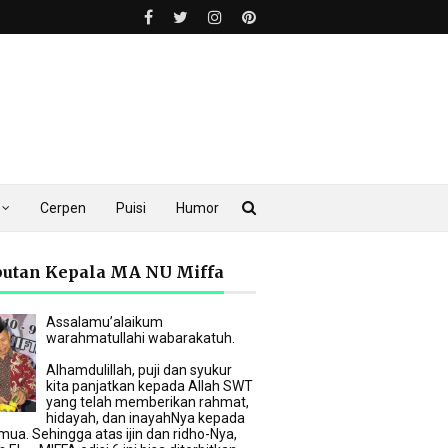
Cerpen
Puisi
Humor
utan Kepala MA NU Miffa
Assalamu’alaikum
warahmatullahi wabarakatuh.
Alhamdulillah, puji dan syukur
kita panjatkan kepada Allah SWT
yang telah memberikan rahmat,
hidayah, dan inayahNya kepada
mua. Sehingga atas ijin dan ridho-Nya,