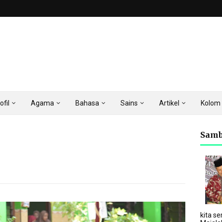
ofil
Agama
Bahasa
Sains
Artikel
Kolom
Samb
kita se