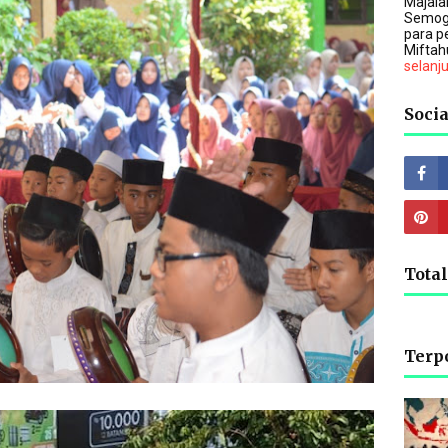
Majalah
Semog
para p
Miftah
selanj
Socia
Tota
Terp