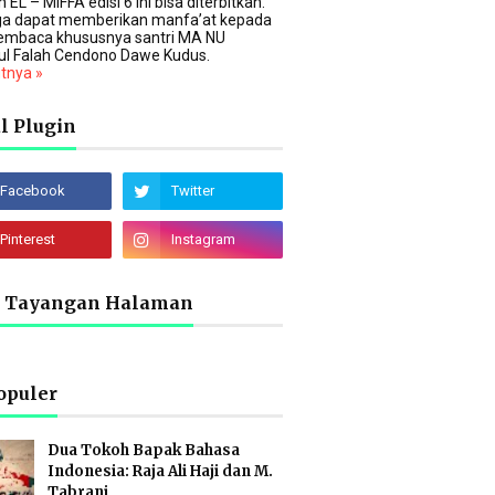
 EL – MIFFA edisi 6 ini bisa diterbitkan.
a dapat memberikan manfa’at kepada
embaca khususnya santri MA NU
ul Falah Cendono Dawe Kudus.
utnya »
l Plugin
l Tayangan Halaman
opuler
Dua Tokoh Bapak Bahasa
Indonesia: Raja Ali Haji dan M.
Tabrani