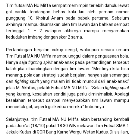
Tim futsal MA NU Miffa sempat memimpin terlebih dahulu lewat
gol cantik tendangan bebas kaki kiri oleh pemain nomor
punggung 10, Khoirul Anam pada babak pertama. Sebelum
akhirnya mampu disamakan oleh tim lawan dan bahkan sempat
tertinggal 1 – 2 walapun akhirnya mampu menyamakan
kedudukan imbang dengan skor 2 sama.
Pertandingan berjalan cukup sengit, walaupun secara umum
Tim Futsal MA NU Miffa mampu unggul dalam penguasaan bola.
Hanya saja
fighting spirit
anak-anak pada pertandingan tersebut
kalah jika dibandingkan dengan tim lawan. “Mestinya kita bisa
menang, pola dan strategi sudah berjalan, hanya saja semangat
dan
fighting spirit
yang malam ini tidak muncul dari anak-anak,”
jelas M. Akhfas, pelatih Futsal MA NU Miffa. “Selain
fighting spirit
yang kurang, kesalahan sendiri juga perlu diminimalisir. Apalagi
kesalahan tersebut sampai menyebabkan tim lawan mampu
mencetak gol, seperti gol kedua mereka.” Imbuhnya.
Selanjutnya, tim Futsal MA NU Miffa akan bertanding kembali
pada Jum’at (18/10) pukul 18.30 WIB melawan Tim Futsal SMA 1
Jekulo Kudus di GOR Bung Karno Wergu Wetan Kudus. Di sisi lain,