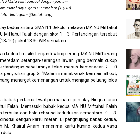
 NU Miffa saat berduel dengan pemain
lam matchday 2 grup G semalam (18/10)
foto : Instagram @kretek_cup)
day kedua antara SMA N 1 Jekulo melawan MA NU Miftahul
 Miftahul Falah dengan skor 1 – 3. Pertandingan tersebut
(18/10) pukul 18.30 WIB semalam.
n kedua tim silih berganti saling serang. MA NU Miffa yang
il meredam serangan-serangan lawan yang bermain cukup
 pertandingan sebelumnya telah meraih kemenagan 2 – 0
penyisihan grup G. “Malam ini anak-anak bermain all out,
a memang menarget kemenangan untuk menjaga peluang lolos
a babak pertama lewat permainan open play. Hingga turun
hul Falah. Memasuki babak kedua MA NU Miftahul Falah
n terbuka dan bola rebound kedudukan sementara
0 – 3.
inodai dengan kartu merah. Di penghujung babak kedua,
h M. Khairul Anam menerima kartu kuning kedua yang
 dulu.