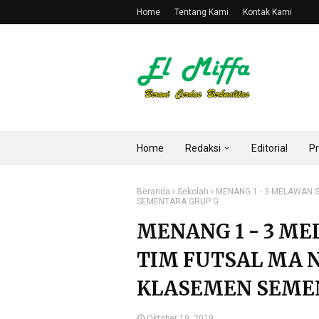
Home
Tentang Kami
Kontak Kami
Home
Redaksi
Editorial
Pr
Beranda
Sekolah
MENANG 1 - 3 MELAWAN S
SEMENTARA GRUP G
MENANG 1 - 3 ME
TIM FUTSAL MA 
KLASEMEN SEME
Oktober 19, 2019