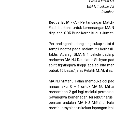
Pemain futsal MA
SMA N 1 Jekulo da
(Sumber 
Kudus, EL MIFFA
– Pertandingan Match
Falah berkahir untuk kemenangan MA NU
digelar di GOR Bung Karno Kudus Jumat 
Pertandingan berlangsung cukup ketat da
tampil ngotot pada malam itu berhas
taktis. Apalagi SMA N 1 Jekulo pada
melawan MA NU Raudlatus Shibyan pada 
spirit fightingnya tinggi, apalagi kit
babak 16 besar,” jelas Pelatih M. Akhfas.
MA NU Miftahul Falah membuka gol pad
minum skor 0 – 1 untuk MA NU Mifta
menambah 2 gol lagi melalui permaina
Sayangnya kemenagan tersebut harus d
pemain andalan MA NU Miftahul Fala
membuatnya harus keluar lapangan lebih