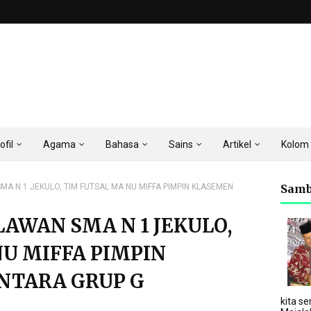
ofil
Agama
Bahasa
Sains
Artikel
Kolom
MA N 1 JEKULO, TIM FUTSAL MA NU MIFFA PIMPIN KLASEMEN
Samb
LAWAN SMA N 1 JEKULO,
NU MIFFA PIMPIN
NTARA GRUP G
kita se