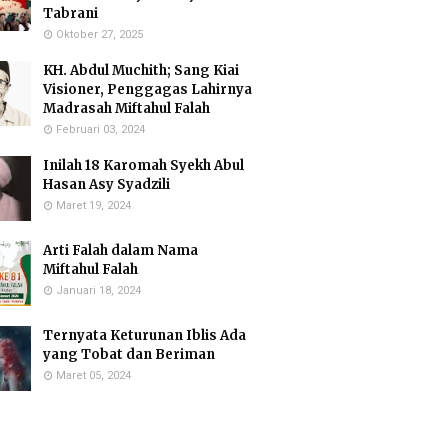
Tabrani
Oktober 27, 2025
KH. Abdul Muchith; Sang Kiai
Visioner, Penggagas Lahirnya
Madrasah Miftahul Falah
Februari 03, 2024
Inilah 18 Karomah Syekh Abul
Hasan Asy Syadzili
Maret 19, 2024
Arti Falah dalam Nama
Miftahul Falah
Januari 18, 2024
Ternyata Keturunan Iblis Ada
yang Tobat dan Beriman
Maret 05, 2024