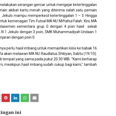
 melakukan serangan gencar untuk mengejar ketertinggalan
main akibat kartu merah yang diterima salah satu pemain
1 Jekulo mampu memperkecil ketertinggalan 1 – 3. Hingga
3 untuk kemenagan Tim Futsal MA NU Miftahul Falah. Kini, MA
 klasemen sementara grup G dengan 4 poin hasil
sekali
A N 1 Jekulo dengan 3 poin, SMK Muhammadiyah Undaan 1
njaran dengan poin 0.
nya perlu hasil imbang untuk memastikan lolos ke babak 16
Miffa akan melawan MA NU Raudlatus Shibyan, Sabtu (19/10).
di tempat yang sama pada pukul 20.30 WIB. "Kami berharap
am, meskipun hasil imbang sudah cukup bagi kami," tambah
ingan ini