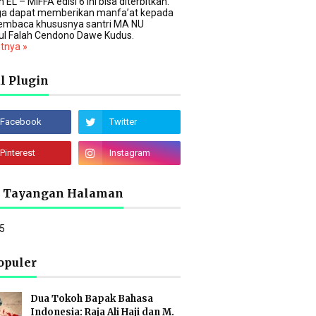
 EL – MIFFA edisi 6 ini bisa diterbitkan.
a dapat memberikan manfa’at kepada
embaca khususnya santri MA NU
ul Falah Cendono Dawe Kudus.
utnya »
l Plugin
l Tayangan Halaman
5
opuler
Dua Tokoh Bapak Bahasa
Indonesia: Raja Ali Haji dan M.