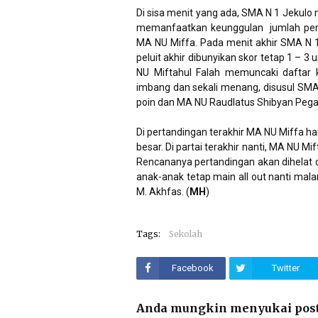
Di sisa menit yang ada, SMA N 1 Jekulo
memanfaatkan keunggulan
jumlah pe
MA NU Miffa. Pada menit akhir SMA N 
peluit akhir dibunyikan skor tetap 1 – 
NU Miftahul Falah memuncaki daftar
imbang dan sekali menang, disusul SM
poin dan MA NU Raudlatus Shibyan Pega
Di pertandingan terakhir MA NU Miffa ha
besar. Di partai terakhir nanti, MA NU 
Rencananya pertandingan akan dihelat 
anak-anak tetap main all out nanti mal
M. Akhfas. (
MH
)
Tags:
Sekolah
Facebook
Twitter
Anda mungkin menyukai post