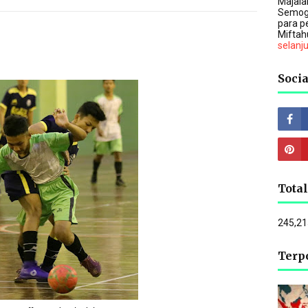
Majalah
Semog
para p
Miftah
selanj
Socia
Tota
245,21
Terp