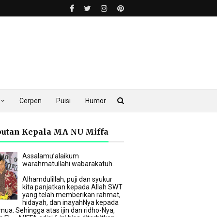
Cerpen
Puisi
Humor
utan Kepala MA NU Miffa
Assalamu’alaikum
warahmatullahi wabarakatuh.
Alhamdulillah, puji dan syukur
kita panjatkan kepada Allah SWT
yang telah memberikan rahmat,
hidayah, dan inayahNya kepada
mua. Sehingga atas ijin dan ridho-Nya,