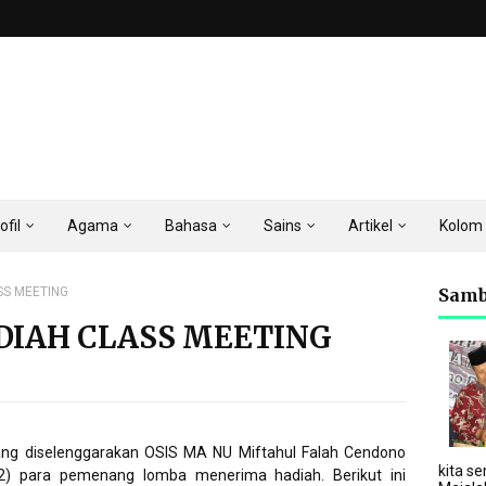
ofil
Agama
Bahasa
Sains
Artikel
Kolom
SS MEETING
Samb
IAH CLASS MEETING
yang diselenggarakan OSIS MA NU Miftahul Falah Cendono
kita se
/12) para pemenang lomba menerima hadiah. Berikut ini