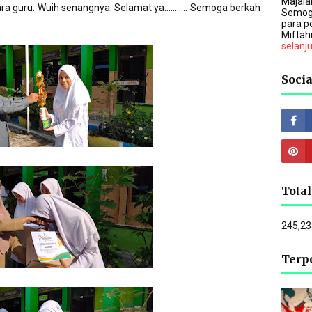
Majalah
 guru. Wuih senangnya. Selamat ya........... Semoga berkah
Semog
para p
Miftah
selanj
Socia
Tota
245,23
Terp