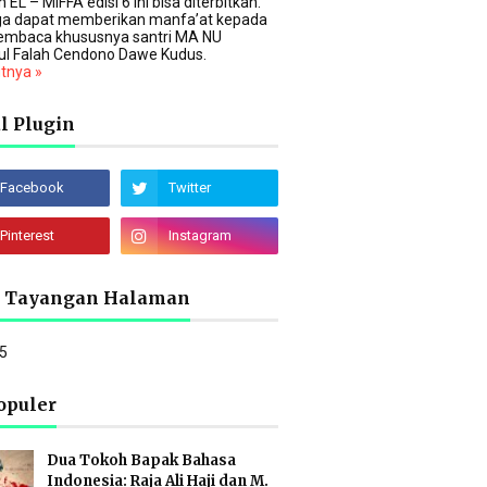
 EL – MIFFA edisi 6 ini bisa diterbitkan.
a dapat memberikan manfa’at kepada
embaca khususnya santri MA NU
ul Falah Cendono Dawe Kudus.
utnya »
l Plugin
l Tayangan Halaman
5
opuler
Dua Tokoh Bapak Bahasa
Indonesia: Raja Ali Haji dan M.