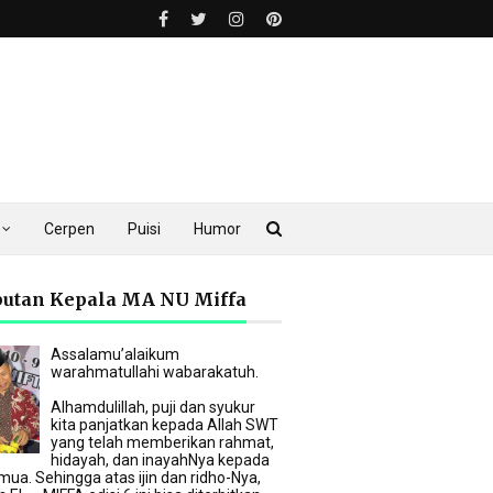
Cerpen
Puisi
Humor
utan Kepala MA NU Miffa
Assalamu’alaikum
warahmatullahi wabarakatuh.
Alhamdulillah, puji dan syukur
kita panjatkan kepada Allah SWT
yang telah memberikan rahmat,
hidayah, dan inayahNya kepada
mua. Sehingga atas ijin dan ridho-Nya,