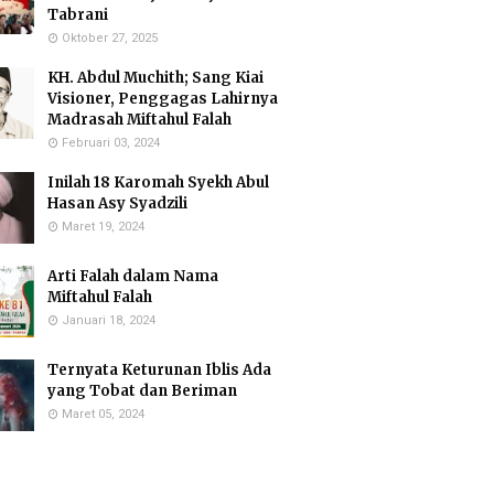
Tabrani
Oktober 27, 2025
KH. Abdul Muchith; Sang Kiai
Visioner, Penggagas Lahirnya
Madrasah Miftahul Falah
Februari 03, 2024
Inilah 18 Karomah Syekh Abul
Hasan Asy Syadzili
Maret 19, 2024
Arti Falah dalam Nama
Miftahul Falah
Januari 18, 2024
Ternyata Keturunan Iblis Ada
yang Tobat dan Beriman
Maret 05, 2024