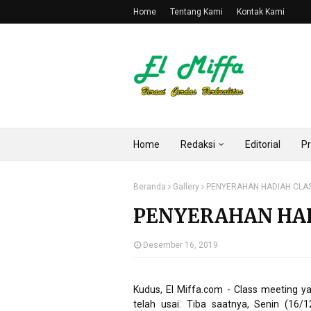
Home
Tentang Kami
Kontak Kami
Home
Redaksi
Editorial
Pr
Beranda
Gallery
PENYERAHAN HADIAH CLA
PENYERAHAN HAD
Desember 16, 2019
Kudus, El Miffa.com - Class meeting 
telah usai. Tiba saatnya, Senin (16