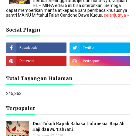
semua. Sehingga atas ijin dan ridho-Nya, Majalah
EL – MIFFA edisi 6 ini bisa diterbitkan. Semoga
dapat memberikan manfa’at kepada para pembaca khususnya
santri MA NU Miftahul Falah Cendono Dawe Kudus.
selanjutnya »
Social Plugin
Total Tayangan Halaman
245,363
Terpopuler
Dua Tokoh Bapak Bahasa Indonesia: Raja Ali
Haji dan M. Tabrani
Oktober 27, 2025