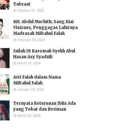
Tabrani
Oktober 27, 2025
KH. Abdul Muchith; Sang Kiai
Visioner, Penggagas Lahirnya
Madrasah Miftahul Falah
Februari 03, 2024
Inilah 18 Karomah Syekh Abul
Hasan Asy Syadzili
Maret 19, 2024
Arti Falah dalam Nama
Miftahul Falah
Januari 18, 2024
Ternyata Keturunan Iblis Ada
yang Tobat dan Beriman
Maret 05, 2024