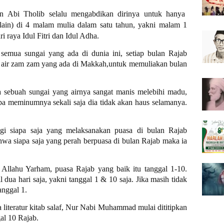
n Abi Tholib selalu mengabdikan dirinya untuk hanya
n lain) di 4 malam mulia dalam satu tahun, yakni malam 1
 raya Idul Fitri dan Idul Adha.
mua sungai yang ada di dunia ini, setiap bulan Rajab
i air zam zam yang ada di Makkah,untuk memuliakan bulan
da sebuah sungai yang airnya sangat manis melebihi madu,
apa meminumnya sekali saja dia tidak akan haus selamanya.
agi siapa saja yang melaksanakan puasa di bulan Rajab
ahwa siapa saja yang perah berpuasa di bulan Rajab maka ia
llahu Yarham, puasa Rajab yang baik itu tanggal 1-10.
dua hari saja, yakni tanggal 1 & 10 saja. Jika masih tidak
anggal 1.
 literatur kitab salaf, Nur Nabi Muhammad mulai dititipkan
gal 10 Rajab.