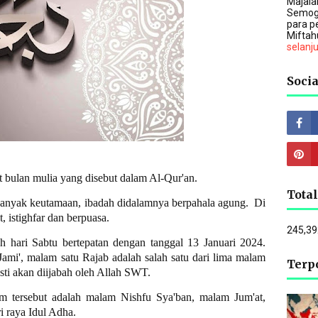
Majalah
Semog
para p
Miftah
selanj
Socia
t bulan mulia yang disebut dalam Al-Qur'an.
Tota
banyak keutamaan, ibadah didalamnya berpahala agung. Di
, istighfar dan berpuasa.
245,39
h hari Sabtu bertepatan dengan tanggal 13 Januari 2024.
ami', malam satu Rajab adalah salah satu dari lima malam
Terp
sti akan diijabah oleh Allah SWT.
m tersebut adalah malam Nishfu Sya'ban, malam Jum'at,
i raya Idul Adha.