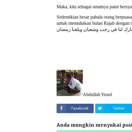
Maka, kita sebagai umatnya patut bersy
Sedemikian besar pahala orang berpuasa 
untuk memuliakan bulan Rajab dengan 
بارك لنا في رجب وشعبان وبلغنا رمضان
Abdullah Yusuf
Facebook
Twitter
Anda mungkin menyukai post