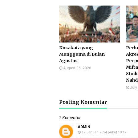
Kosakata yang
Perk
Menggema di Bulan
Akred
Agustus
Perp
Mifta
August 06, 2026
Studi
Nahd
July
Posting Komentar
2 Komentar
ADMIN
12 Januari 2024 pukul 19.17