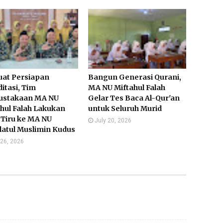
uat Persiapan
Bangun Generasi Qurani,
itasi, Tim
MA NU Miftahul Falah
ustakaan MA NU
Gelar Tes Baca Al-Qur'an
hul Falah Lakukan
untuk Seluruh Murid
 Tiru ke MA NU
July 20, 2026
latul Muslimin Kudus
 26, 2026