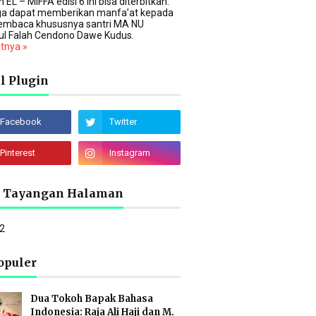
 EL – MIFFA edisi 6 ini bisa diterbitkan.
a dapat memberikan manfa’at kepada
embaca khususnya santri MA NU
ul Falah Cendono Dawe Kudus.
utnya »
l Plugin
l Tayangan Halaman
2
opuler
Dua Tokoh Bapak Bahasa
Indonesia: Raja Ali Haji dan M.