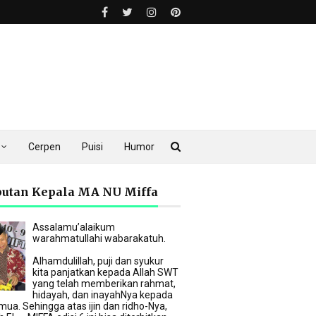
Cerpen
Puisi
Humor
utan Kepala MA NU Miffa
Assalamu’alaikum
warahmatullahi wabarakatuh.
Alhamdulillah, puji dan syukur
kita panjatkan kepada Allah SWT
yang telah memberikan rahmat,
hidayah, dan inayahNya kepada
mua. Sehingga atas ijin dan ridho-Nya,