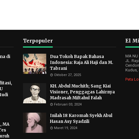
Terpopuler
El Mi
MA NU M
ma di
Dua Tokoh Bapak Bahasa
JL. Ray
Indonesia: Raja Ali Haji dan M.
Cendon
Tabrani
Kudus,
Oktober 27, 2025
Peta Lo
itasi,
KH. Abdul Muchith; Sang Kiai
NU
Visioner, Penggagas Lahirnya
tudi
Madrasah Miftahul Falah
Februari 03, 2024
Inilah 18 Karomah Syekh Abul
Hasan Asy Syadzili
, MA
Maret 19, 2024
Tes
luruh