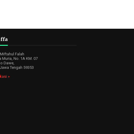
ffa
iftahul Falah
a Muria, No. 1A KM. 07
o Dawe,
 Jawa Tengah 59353
kasi »