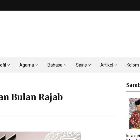
ofil
Agama
Bahasa
Sains
Artikel
Kolom
Samb
an Bulan Rajab
kita se