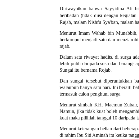
Diriwayatkan bahwa Sayyidina Ali bi
beribadah (tidak diisi dengan kegiata
Rajab, malam Nishfu Sya'ban, malam hari
Menurut Imam Wahab bin Munabbih, se
berkumpul menjadi satu dan menziaroh
rajab.
Dalam satu riwayat hadits, di surga a
lebih putih daripada susu dan barangsi
Sungai itu bernama Rojab.
Dan sungai tersebut diperuntukkan b
walaupun hanya satu hari. Ini berarti b
termasuk calon penghuni surga.
Menurut simbah KH. Maemun Zubair, A
Namun, jika tidak kuat boleh mengambil 
kuat maka pilihlah tanggal 10 daripada t
Menurut keterangan beliau dari beberapa
di rahim Ibu Siti Aminah itu ketika tang