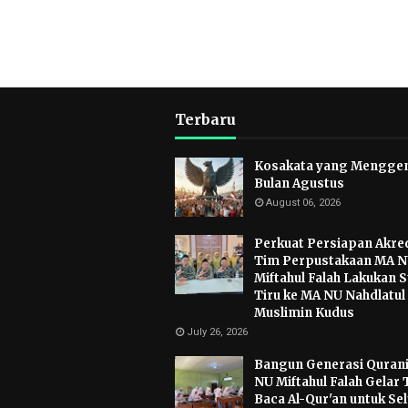
Terbaru
Kosakata yang Mengge
Bulan Agustus
August 06, 2026
Perkuat Persiapan Akred
Tim Perpustakaan MA 
Miftahul Falah Lakukan S
Tiru ke MA NU Nahdlatul
Muslimin Kudus
July 26, 2026
Bangun Generasi Qurani
NU Miftahul Falah Gelar 
Baca Al-Qur'an untuk Se