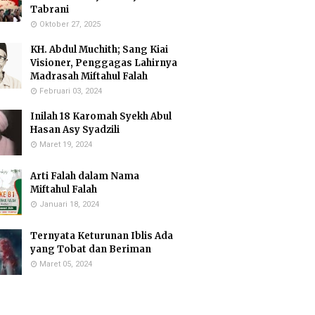
Tabrani
Oktober 27, 2025
KH. Abdul Muchith; Sang Kiai
Visioner, Penggagas Lahirnya
Madrasah Miftahul Falah
Februari 03, 2024
Inilah 18 Karomah Syekh Abul
Hasan Asy Syadzili
Maret 19, 2024
Arti Falah dalam Nama
Miftahul Falah
Januari 18, 2024
Ternyata Keturunan Iblis Ada
yang Tobat dan Beriman
Maret 05, 2024