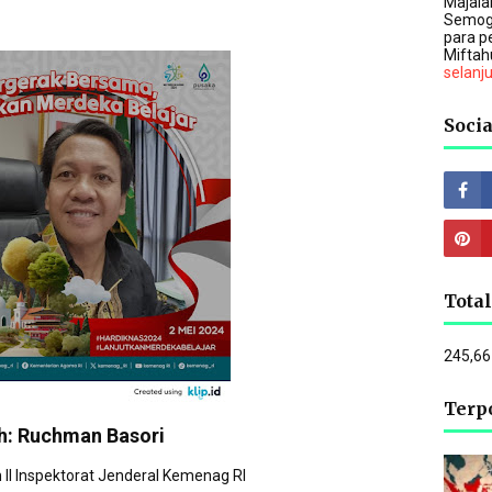
Majalah
Semog
para p
Miftah
selanj
Socia
Tota
245,66
Terp
h: Ruchman Basori
h II Inspektorat Jenderal Kemenag RI