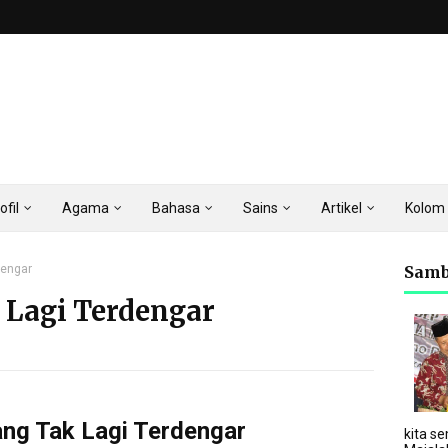
ofil
Agama
Bahasa
Sains
Artikel
Kolom
dengar
Samb
 Lagi Terdengar
ng Tak Lagi Terdengar
kita se