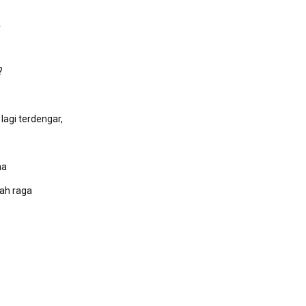
A
?
agi terdengar,
na
lah raga