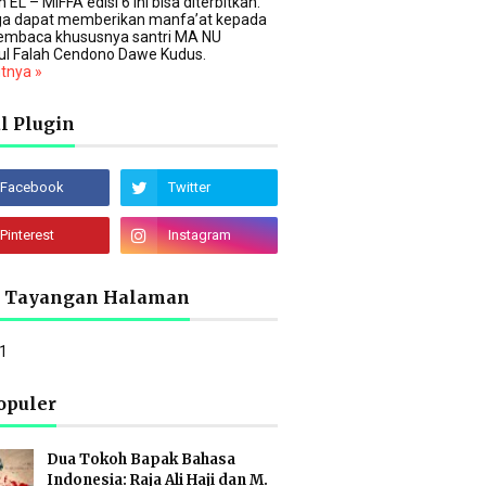
 EL – MIFFA edisi 6 ini bisa diterbitkan.
a dapat memberikan manfa’at kepada
embaca khususnya santri MA NU
ul Falah Cendono Dawe Kudus.
utnya »
l Plugin
l Tayangan Halaman
1
opuler
Dua Tokoh Bapak Bahasa
Indonesia: Raja Ali Haji dan M.