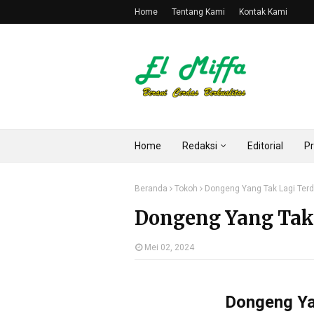
Home
Tentang Kami
Kontak Kami
Home
Redaksi
Editorial
Pr
Beranda
Tokoh
Dongeng Yang Tak Lagi Ter
Dongeng Yang Tak
Mei 02, 2024
Dongeng Ya