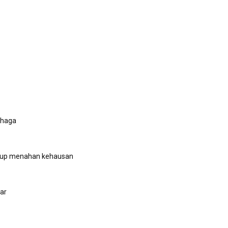
ahaga
ggup menahan kehausan
par