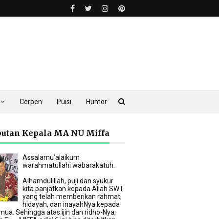
Cerpen
Puisi
Humor
utan Kepala MA NU Miffa
Assalamu’alaikum
warahmatullahi wabarakatuh.
Alhamdulillah, puji dan syukur
kita panjatkan kepada Allah SWT
yang telah memberikan rahmat,
hidayah, dan inayahNya kepada
mua. Sehingga atas ijin dan ridho-Nya,