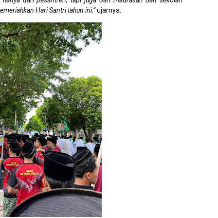
n hanya dari pesantren, tapi juga dari madrasah dan sekolah
riahkan Hari Santri tahun ini,”
ujarnya.