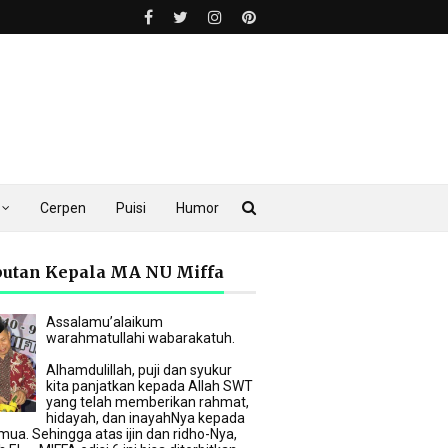
Cerpen
Puisi
Humor
utan Kepala MA NU Miffa
Assalamu’alaikum
warahmatullahi wabarakatuh.
Alhamdulillah, puji dan syukur
kita panjatkan kepada Allah SWT
yang telah memberikan rahmat,
hidayah, dan inayahNya kepada
mua. Sehingga atas ijin dan ridho-Nya,