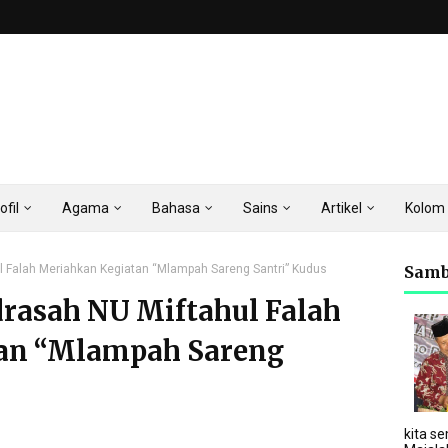
ofil
Agama
Bahasa
Sains
Artikel
Kolom
l Falah Meriahkan Kegiatan “Mlampah Sareng Santri” Kudus
Samb
rasah NU Miftahul Falah
an “Mlampah Sareng
kita se