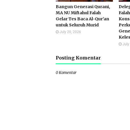
Bangun Generasi Qurani,
Deleg
MA NU Miftahul Falah
Falah
Gelar Tes Baca Al-Qur'an
Kons
untuk Seluruh Murid
Perk
Gene
July 20, 2026
Keles
July
Posting Komentar
0 Komentar