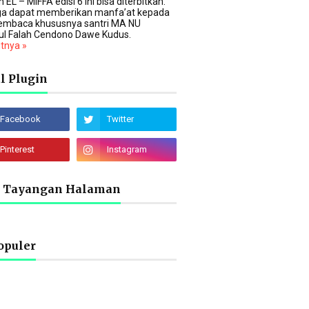
 EL – MIFFA edisi 6 ini bisa diterbitkan.
a dapat memberikan manfa’at kepada
embaca khususnya santri MA NU
ul Falah Cendono Dawe Kudus.
utnya »
l Plugin
l Tayangan Halaman
opuler