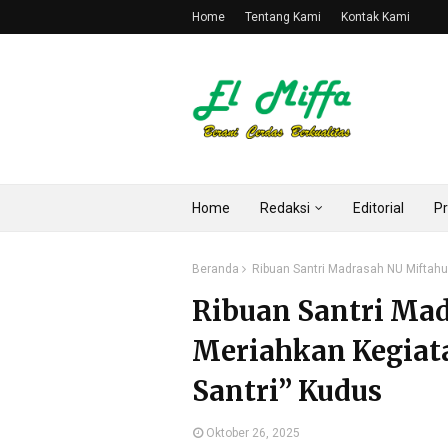
Home
Tentang Kami
Kontak Kami
Home
Redaksi
Editorial
Pr
Beranda
Ribuan Santri Madrasah NU Miftahu
Ribuan Santri Mad
Meriahkan Kegiat
Santri” Kudus
Oktober 26, 2025