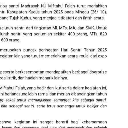
ribu santri Madrasah NU Miftahul Falah turut meriahkan
ntri Kabupaten Kudus tahun 2025 pada Minggu (26/ 10).
ang Tujuh Kudus, yang menjadi titik start dan finish acara.
eluruh santri dari tingkatan MI, MTs, MA, dan SMK. Untuk
uruh santri yang berjumlah sekitar 400 orang, MTs. 820
 600 orang.
 merupakan puncak peringatan Hari Santri Tahun 2025
giatan lain yang turut memeriahkan acara, mulai dari expo
, peserta berkesempatan mendapatkan berbagai doorprize
eda listrik, dan hadiah menarik lainnya.
ahul Falah, yang hadir dan ikut serta dalam kegiatan ini,
i berlangsung lebih ramai dan meriah dibandingkan tahun
ing sekali untuk menunjukkan semangat kita sebagai santri.
 kita sebagai santri, serta terus semangat untuk belajar dan
hwa kegiatan ini sangat berarti bagi kebersamaan