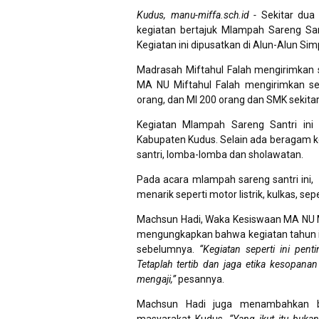
Kudus, manu-miffa.sch.id -
Sekitar dua 
kegiatan bertajuk Mlampah Sareng Sa
Kegiatan ini dipusatkan di Alun-Alun Simp
Madrasah Miftahul Falah mengirimkan s
MA NU Miftahul Falah mengirimkan sel
orang, dan MI 200 orang dan SMK sekitar
Kegiatan Mlampah Sareng Santri ini
Kabupaten Kudus. Selain ada beragam ke
santri, lomba-lomba dan sholawatan.
Pada acara mlampah sareng santri ini
menarik seperti motor listrik, kulkas, sep
Machsun Hadi, Waka Kesiswaan MA NU Mift
mengungkapkan bahwa kegiatan tahun in
sebelumnya.
“Kegiatan seperti ini pent
Tetaplah tertib dan jaga etika kesopanan
mengaji,”
pesannya.
Machsun Hadi juga menambahkan ba