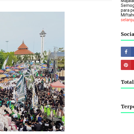
Majalah
Semog
para p
Miftah
selanj
Socia
Tota
Terp